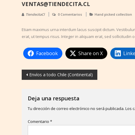
VENTAS@TIENDECITA.CL
TiendecitaCl
0 Comentarios
Hand picked collection
Etiam maximus urna interdum lacus suscipit dictum. Vestibulum l
erat, ut tempus risus. Integer in aliquam erat, sed sollicitudin
Facebook
Share on X
Link
Navegación
Envíos a todo Chile (Continental)
de
entradas
Deja una respuesta
Tu dirección de correo electrónico no será publicada.
Los 
Comentario
*