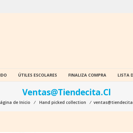
IDO
ÚTILES ESCOLARES
FINALIZA COMPRA
LISTA 
Ventas@tiendecita.cl
ágina de Inicio
⁄
Hand picked collection
⁄
ventas@tiendecita.