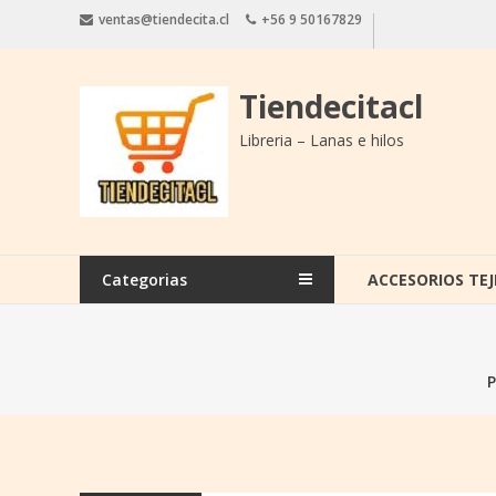
Saltar
ventas@tiendecita.cl
+56 9 50167829
contenido
Tiendecitacl
Libreria – Lanas e hilos
Categorias
ACCESORIOS TEJ
P