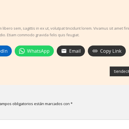
ibero sem, sagittis in ex ut, volutpat tincidunt lorem. Vivamus sit amet fi
 odio. Etiam commodo gravida felis quis feugiat.
edIn
WhatsApp
Email
Copy Link
tiendeci
campos obligatorios están marcados con
*