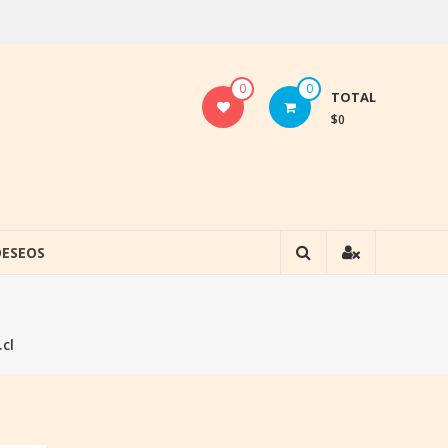
0
0
TOTAL
$0
DESEOS
cl