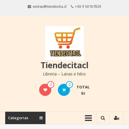
Saltar
ventas@tiendecita.cl
+56 9 50167829
contenido
Tiendecitacl
Libreria – Lanas e hilos
0
0
TOTAL
$0
Categorias