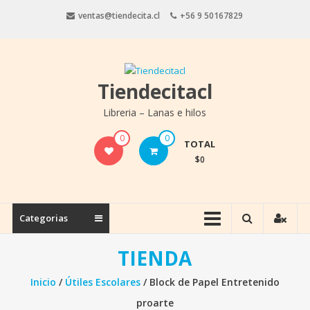
Saltar
ventas@tiendecita.cl
+56 9 50167829
contenido
Tiendecitacl
Libreria – Lanas e hilos
0
0
TOTAL
$0
Categorias
TIENDA
Inicio
/
Útiles Escolares
/ Block de Papel Entretenido
proarte