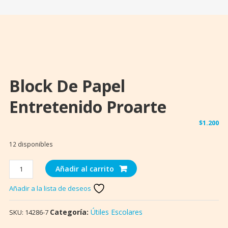
Block De Papel
Entretenido Proarte
$
1.200
12 disponibles
Block
Añadir al carrito
de
Añadir a la lista de deseos
Papel
Entretenido
proarte
Categoría:
Útiles Escolares
SKU:
14286-7
cantidad