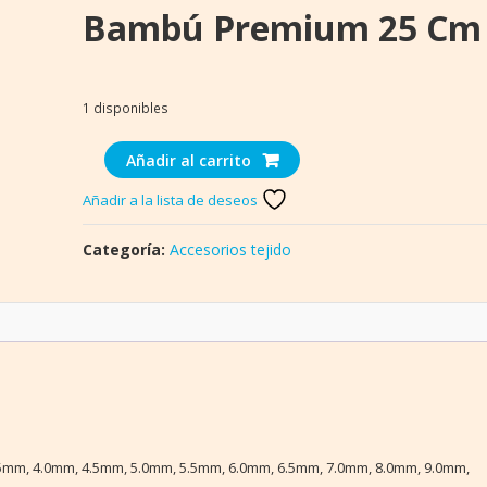
Bambú Premium 25 Cm
1 disponibles
Set
Añadir al carrito
18
Añadir a la lista de deseos
Pares
Palillos
Categoría:
Accesorios tejido
Bambú
Premium
25
Cm
cantidad
5mm, 4.0mm, 4.5mm, 5.0mm, 5.5mm, 6.0mm, 6.5mm, 7.0mm, 8.0mm, 9.0mm,