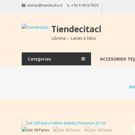
Saltar
ventas@tiendecita.cl
+56 9 50167829
contenido
Tiendecitacl
Libreria – Lanas e hilos
Categorias
ACCESORIOS TEJ
Ini