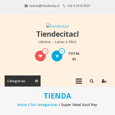
Saltar
ventas@tiendecita.cl
+56 9 50167829
contenido
Tiendecitacl
Libreria – Lanas e hilos
0
0
TOTAL
$0
Categorias
TIENDA
Inicio
/
Sin categorizar
/ Super Ideal Azul Rey