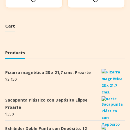
era:
es:
$28.990.
$26.990.
Cart
Products
Pizarra magnética 28 x 21,7 cms. Proarte
$
3.150
Sacapunta Plástico con Depósito Elipse
Proarte
$
350
Exhibidor Doble Punta con Depósito, 12