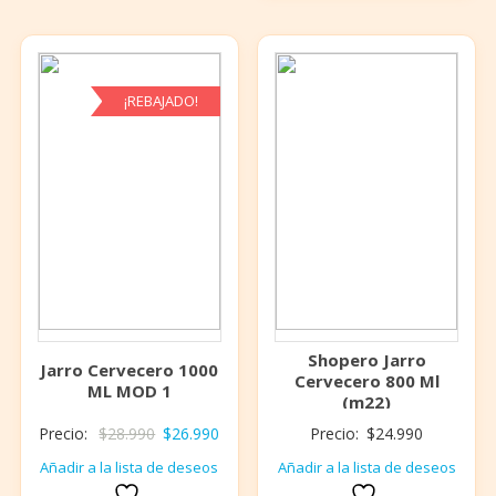
¡REBAJADO!
Shopero Jarro
Jarro Cervecero 1000
Cervecero 800 Ml
ML MOD 1
(m22)
El
El
Precio:
$
28.990
$
26.990
Precio:
$
24.990
precio
precio
Añadir a la lista de deseos
Añadir a la lista de deseos
original
actual