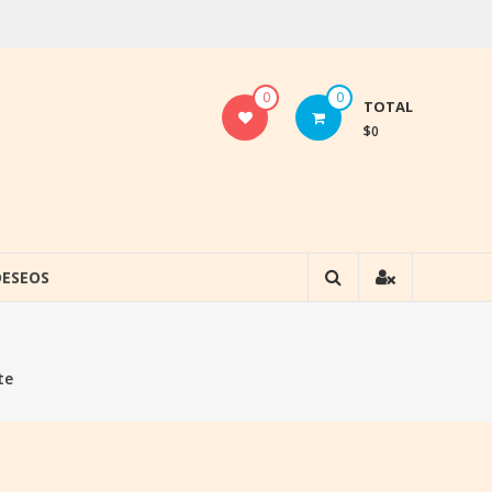
0
0
TOTAL
$0
DESEOS
te