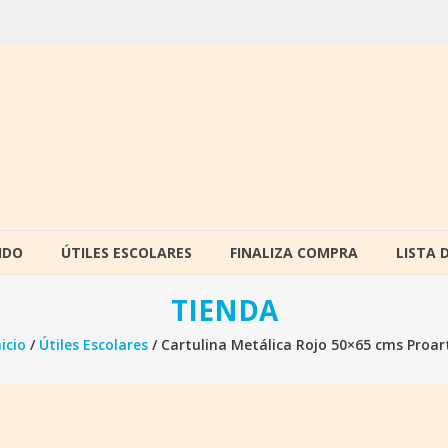
IDO
ÚTILES ESCOLARES
FINALIZA COMPRA
LISTA 
TIENDA
nicio
/
Útiles Escolares
/ Cartulina Metálica Rojo 50×65 cms Proar