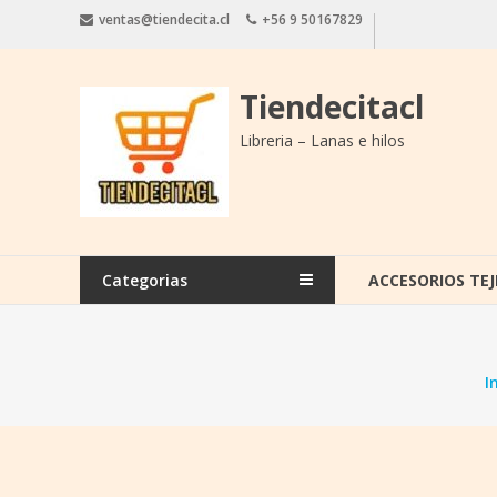
Saltar
ventas@tiendecita.cl
+56 9 50167829
contenido
Tiendecitacl
Libreria – Lanas e hilos
Categorias
ACCESORIOS TEJ
I