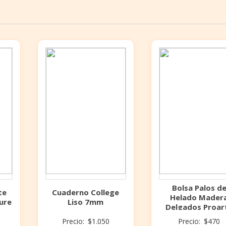
Bolsa Palos d
te
Cuaderno College
Helado Mader
ure
Liso 7mm
Delgados Proar
Precio:
$
1.050
Precio:
$
470