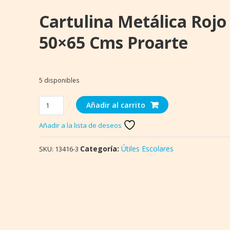
Cartulina Metálica Rojo
50×65 Cms Proarte
5 disponibles
Cartulina
Añadir al carrito
Metálica
Rojo
Añadir a la lista de deseos
50×65
cms
Categoría:
Útiles Escolares
SKU:
13416-3
Proarte
cantidad