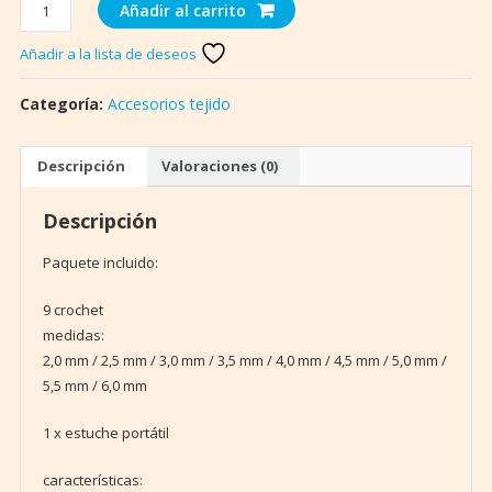
Crochet
Añadir al carrito
9
Pcs
Añadir a la lista de deseos
+
Bolso
Categoría:
Accesorios tejido
Portátil
Lm012
Descripción
Valoraciones (0)
cantidad
Descripción
Paquete incluido:
9 crochet
medidas:
2,0 mm / 2,5 mm / 3,0 mm / 3,5 mm / 4,0 mm / 4,5 mm / 5,0 mm /
5,5 mm / 6,0 mm
1 x estuche portátil
características: