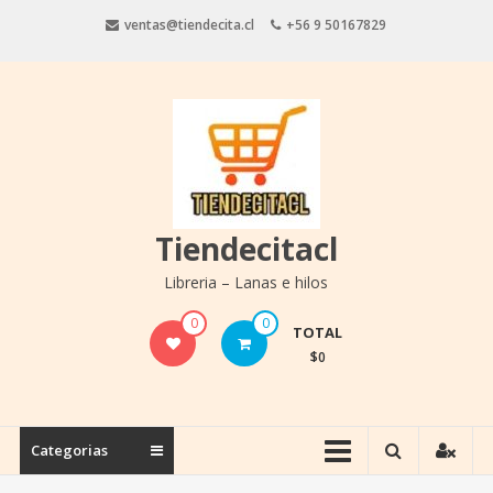
Saltar
ventas@tiendecita.cl
+56 9 50167829
contenido
Tiendecitacl
Libreria – Lanas e hilos
0
0
TOTAL
$0
Categorias