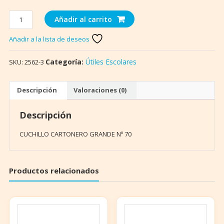
CUCHILLO
Añadir al carrito
CARTONERO
GRANDE
Añadir a la lista de deseos
Nº
70
Categoría:
Útiles Escolares
SKU:
2562-3
Isofit.
cantidad
Descripción
Valoraciones (0)
Descripción
CUCHILLO CARTONERO GRANDE Nº 70
Productos relacionados