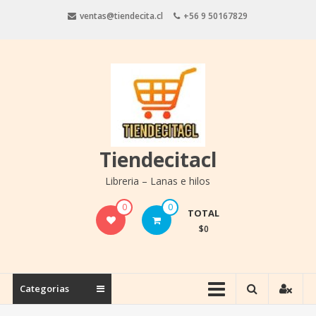
Saltar
ventas@tiendecita.cl
+56 9 50167829
contenido
Tiendecitacl
Libreria – Lanas e hilos
0
0
TOTAL
$0
Categorias