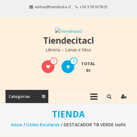
Saltar
ventas@tiendecita.cl
+56 9 50167829
contenido
Tiendecitacl
Libreria – Lanas e hilos
0
0
TOTAL
$0
Categorias
TIENDA
Inicio
/
Útiles Escolares
/ DESTACADOR TB VERDE Isofit