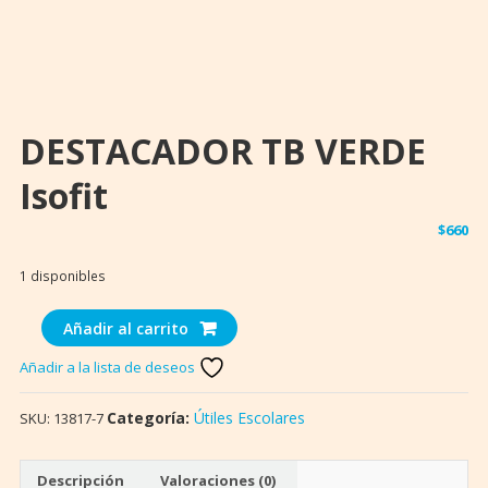
DESTACADOR TB VERDE
Isofit
$
660
1 disponibles
DESTACADOR
Añadir al carrito
TB
Añadir a la lista de deseos
VERDE
Isofit
Categoría:
Útiles Escolares
SKU:
13817-7
cantidad
Descripción
Valoraciones (0)