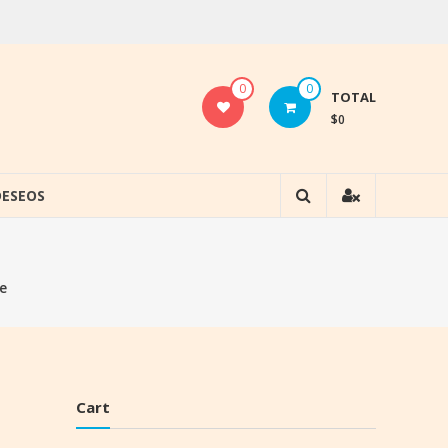
0
0
TOTAL
$0
DESEOS
e
Cart