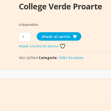
College Verde Proarte
6 disponibles
Forro
Añadir al carrito
Plástico
Añadir a la lista de deseos
Duro
College
Verde
Categoría:
Útiles Escolares
SKU:
32756-5
Proarte
cantidad