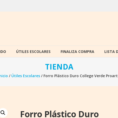
IDO
ÚTILES ESCOLARES
FINALIZA COMPRA
LISTA 
TIENDA
nicio
/
Útiles Escolares
/ Forro Plástico Duro College Verde Proart
Forro Plástico Duro