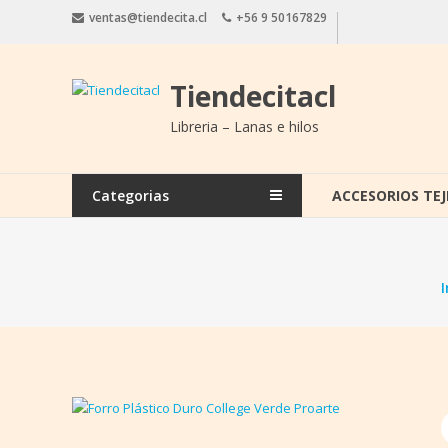
Saltar
ventas@tiendecita.cl
+56 9 50167829
contenido
Tiendecitacl
Libreria – Lanas e hilos
Categorias
ACCESORIOS TEJ
I