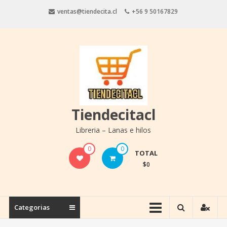
Saltar
ventas@tiendecita.cl
+56 9 50167829
contenido
Tiendecitacl
Libreria – Lanas e hilos
0
0
TOTAL
$0
Categorias