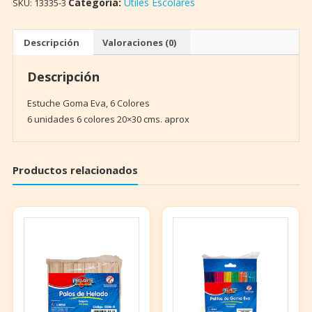
Colores
Categoría:
Útiles Escolares
SKU:
13335-3
Proarte
cantidad
Descripción
Valoraciones (0)
Descripción
Estuche Goma Eva, 6 Colores
6 unidades 6 colores 20×30 cms. aprox
Productos relacionados