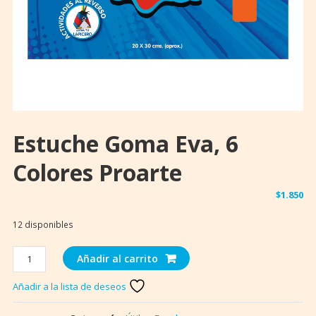
Estuche Goma Eva, 6
Colores Proarte
$
1.850
12 disponibles
Estuche
Añadir al carrito
Goma
Eva,
Añadir a la lista de deseos
6