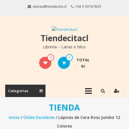
Saltar
ventas@tiendecita.cl
+56 9 50167829
contenido
Tiendecitacl
Libreria – Lanas e hilos
0
0
TOTAL
$0
Categorias
TIENDA
Inicio
/
Útiles Escolares
/ Lápices de Cera Ross Jumbo 12
Colores