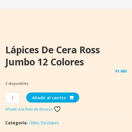
Lápices De Cera Ross
Jumbo 12 Colores
$
1.600
3 disponibles
Lápices
Añadir al carrito
de
Añadir a la lista de deseos
Cera
Ross
Jumbo
Categoría:
Útiles Escolares
12