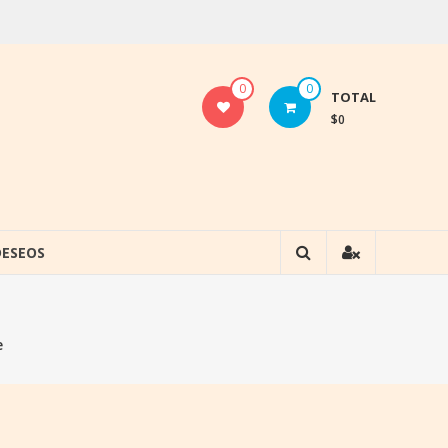
0
0
TOTAL
$0
DESEOS
e