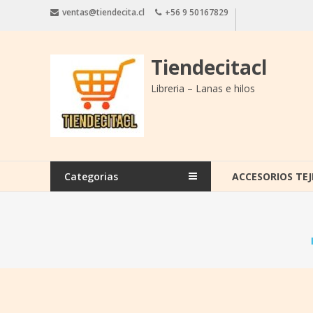
Saltar
ventas@tiendecita.cl
+56 9 50167829
contenido
Tiendecitacl
Libreria – Lanas e hilos
Categorias
ACCESORIOS TEJ