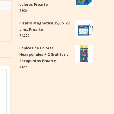
colores Proarte
$
800
Pizarra Magnética 35,6 x 28
cms. Proarte
$
4.250
Lápices de Colores
Hexagonales + 2 Grafitos y
Sacapuntas Proarte
$
1.550