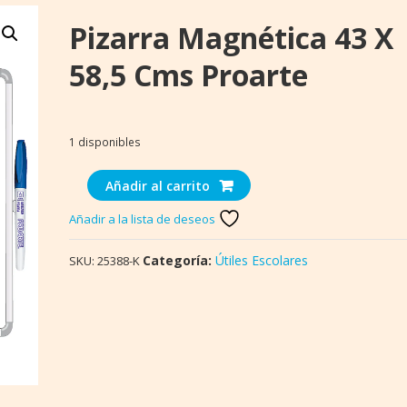
Pizarra Magnética 43 X
58,5 Cms Proarte
1 disponibles
Pizarra
Añadir al carrito
Magnética
Añadir a la lista de deseos
43
x
Categoría:
Útiles Escolares
SKU:
25388-K
58,5
cms
Proarte
cantidad