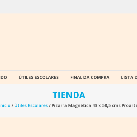
IDO
ÚTILES ESCOLARES
FINALIZA COMPRA
LISTA 
TIENDA
Inicio
/
Útiles Escolares
/ Pizarra Magnética 43 x 58,5 cms Proart