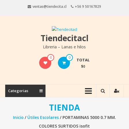
Saltar
ventas@tiendecita.cl
+56 9 50167829
contenido
Tiendecitacl
Libreria – Lanas e hilos
0
0
TOTAL
$0
Categorias
TIENDA
Inicio
/
Útiles Escolares
/ PORTAMINAS 5000 0.7 MM.
COLORES SURTIDOS isofit