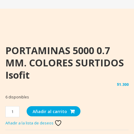
PORTAMINAS 5000 0.7
MM. COLORES SURTIDOS
Isofit
$
1.300
6 disponibles
PORTAMINAS
Añadir al carrito
5000
Añadir a la lista de deseos
0.7
MM.