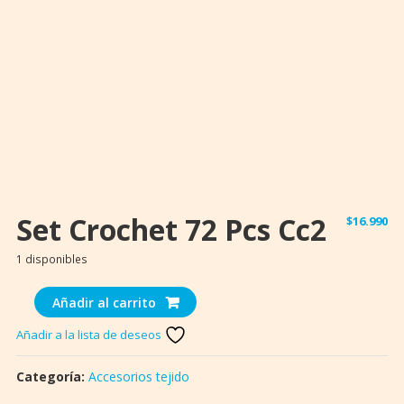
Set Crochet 72 Pcs Cc2
$
16.990
1 disponibles
Set
Añadir al carrito
Crochet
Añadir a la lista de deseos
72
Pcs
Categoría:
Accesorios tejido
Cc2
cantidad