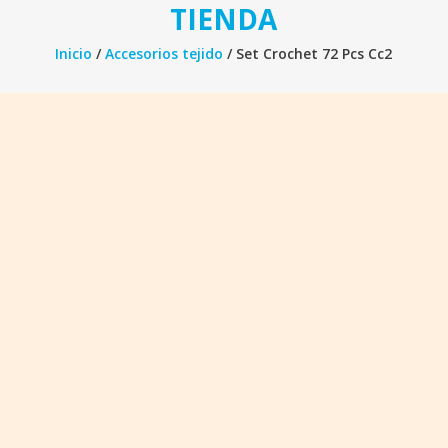
TIENDA
Inicio
/
Accesorios tejido
/ Set Crochet 72 Pcs Cc2