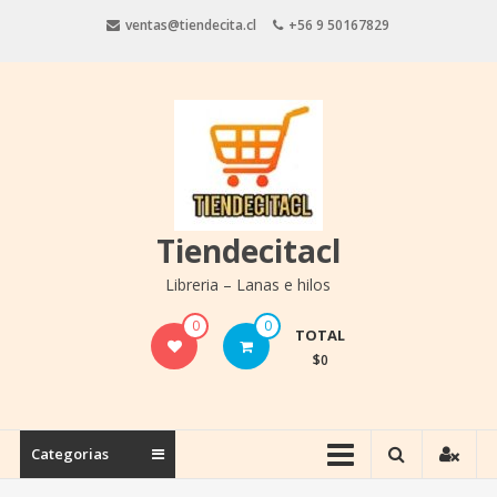
Saltar
ventas@tiendecita.cl
+56 9 50167829
contenido
Tiendecitacl
Libreria – Lanas e hilos
0
0
TOTAL
$0
Categorias