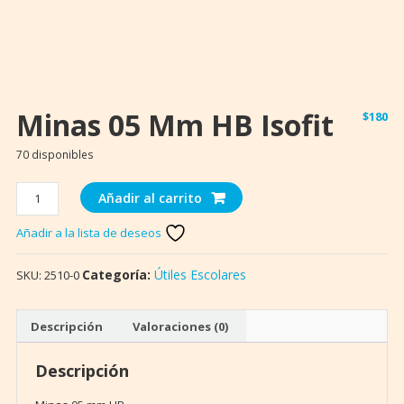
Minas 05 Mm HB Isofit
$
180
70 disponibles
Minas
Añadir al carrito
05
Añadir a la lista de deseos
mm
HB
Isofit
Categoría:
Útiles Escolares
SKU:
2510-0
cantidad
Descripción
Valoraciones (0)
Descripción