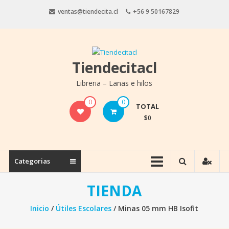
Saltar
ventas@tiendecita.cl
+56 9 50167829
contenido
Tiendecitacl
Libreria – Lanas e hilos
0
0
TOTAL
$0
Categorias
TIENDA
Inicio
/
Útiles Escolares
/ Minas 05 mm HB Isofit