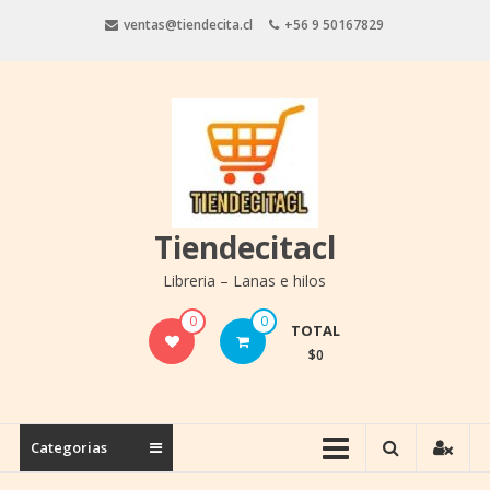
Saltar
ventas@tiendecita.cl
+56 9 50167829
contenido
Tiendecitacl
Libreria – Lanas e hilos
0
0
TOTAL
$0
Categorias