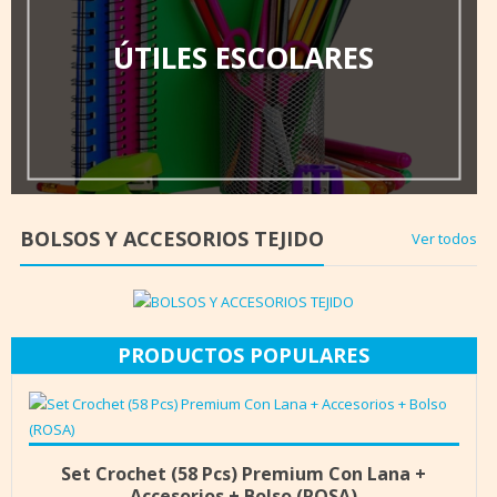
ÚTILES ESCOLARES
BOLSOS Y ACCESORIOS TEJIDO
Ver todos
PRODUCTOS POPULARES
Añadir al carrito
$
19.990
Set Crochet (58 Pcs) Premium Con Lana +
Accesorios + Bolso (ROSA)