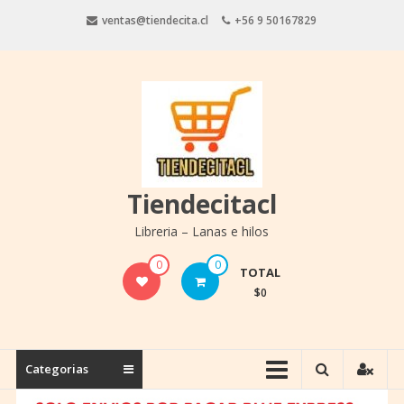
Saltar
ventas@tiendecita.cl
+56 9 50167829
contenido
Tiendecitacl
Libreria – Lanas e hilos
0
0
TOTAL
$0
Categorias