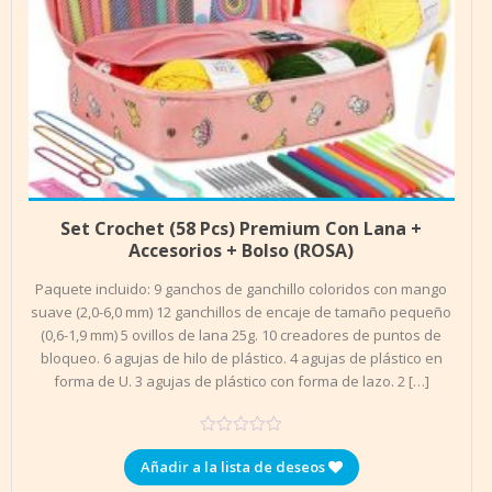
Añadir al carrito
$
19.990
Set Crochet (58 Pcs) Premium Con Lana +
Accesorios + Bolso (ROSA)
Paquete incluido: 9 ganchos de ganchillo coloridos con mango
suave (2,0-6,0 mm) 12 ganchillos de encaje de tamaño pequeño
(0,6-1,9 mm) 5 ovillos de lana 25g. 10 creadores de puntos de
bloqueo. 6 agujas de hilo de plástico. 4 agujas de plástico en
forma de U. 3 agujas de plástico con forma de lazo. 2 […]
Añadir a la lista de deseos