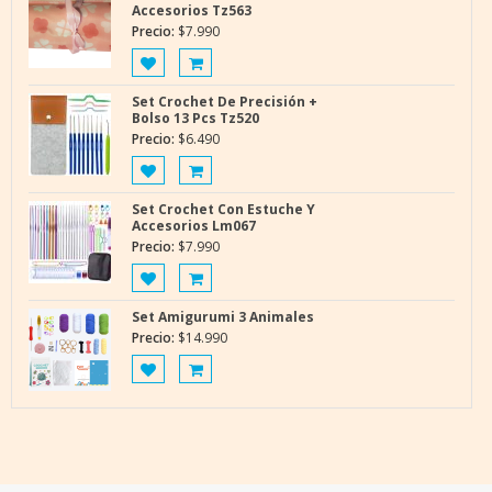
Accesorios Tz563
Precio:
$
7.990
Set Crochet De Precisión +
Bolso 13 Pcs Tz520
Precio:
$
6.490
Set Crochet Con Estuche Y
Accesorios Lm067
Precio:
$
7.990
Set Amigurumi 3 Animales
Precio:
$
14.990