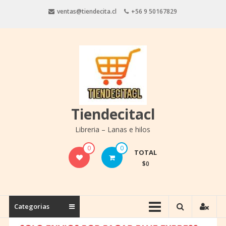
Saltar
ventas@tiendecita.cl
+56 9 50167829
contenido
Tiendecitacl
Libreria – Lanas e hilos
0
0
TOTAL
$0
Categorias