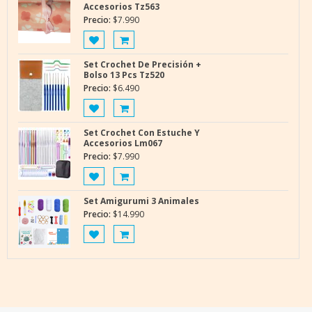
Accesorios Tz563
Precio:
$
7.990
Set Crochet De Precisión +
Bolso 13 Pcs Tz520
Precio:
$
6.490
Set Crochet Con Estuche Y
Accesorios Lm067
Precio:
$
7.990
Set Amigurumi 3 Animales
Precio:
$
14.990