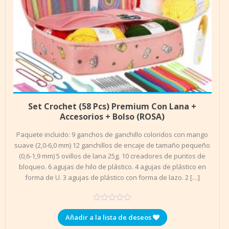
Añadir al carrito
$
19.990
Set Crochet (58 Pcs) Premium Con Lana +
Accesorios + Bolso (ROSA)
Paquete incluido: 9 ganchos de ganchillo coloridos con mango
suave (2,0-6,0 mm) 12 ganchillos de encaje de tamaño pequeño
(0,6-1,9 mm) 5 ovillos de lana 25g. 10 creadores de puntos de
bloqueo. 6 agujas de hilo de plástico. 4 agujas de plástico en
forma de U. 3 agujas de plástico con forma de lazo. 2 […]
Añadir a la lista de deseos