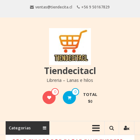
Saltar
ventas@tiendecita.cl
+56 9 50167829
contenido
Tiendecitacl
Libreria – Lanas e hilos
0
0
TOTAL
$0
Categorias